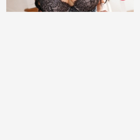
1
0
Willow Ryder, sensualidad
en piel morena